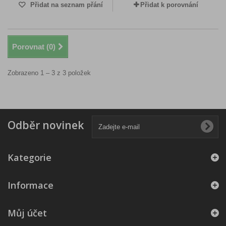
Přidat na seznam přání
Přidat k porovnání
Porovnat (
0
)
Zobrazeno 1 – 3 z 3 položek
Odběr novinek
Kategorie
Informace
Můj účet