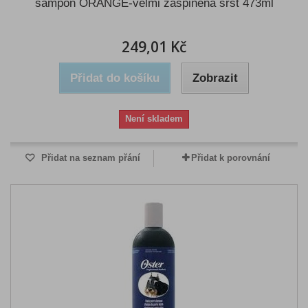
šampon ORANGE-velmi zašpiněná srst 473ml
249,01 Kč
Přidat do košíku
Zobrazit
Není skladem
Přidat na seznam přání
Přidat k porovnání