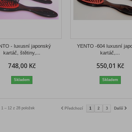
TO - luxusní japonský
YENTO -604 luxusní jap
kartáč, štětiny,...
kartáč,...
748,00 Kč
550,01 Kč
Skladem
Skladem
 1 – 12 z 28 položek
Předchozí
1
2
3
Další