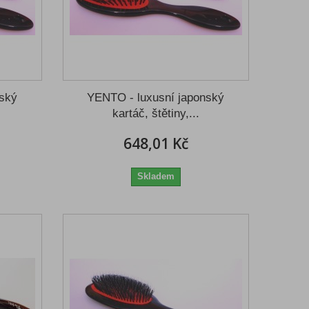
nský
YENTO - luxusní japonský
kartáč, štětiny,...
648,01 Kč
Skladem