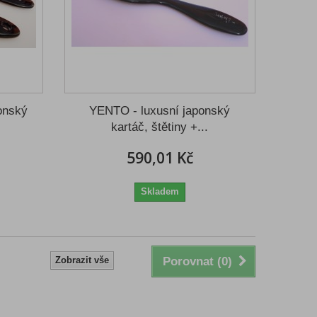
onský
YENTO - luxusní japonský
kartáč, štětiny +...
590,01 Kč
Skladem
Zobrazit vše
Porovnat (
0
)