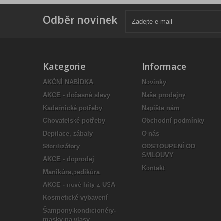
Odběr novinek
Kategorie
Informace
AKČNÍ NABÍDKA
Novinky
AKCE - dočasné slevy
Naše prodejny
Kadeřnické potřeby
Napište nám
Chovatelské potřeby
Obchodní podmínky
Depilace, zábaly
O nás
Sterilizátory
ODSTOUPENÍ OD
SMLOUVY
AKCE - doprodej
Kontakt
Manikúra,pedikúra
AKCE - nové hity z USA
Kosmetické vybavení
Šampony-kondicionéry-
masky na vlasy