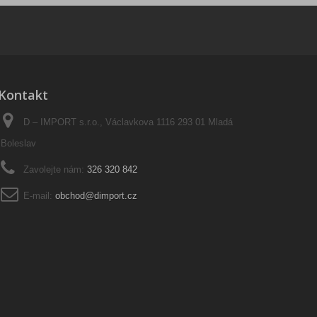
Kontakt
D – IMPORT s.r.o., Václavkova 1116 293 01 Mladá
Boleslav
Zavolejte nám:
326 320 842
E-mail:
obchod@dimport.cz