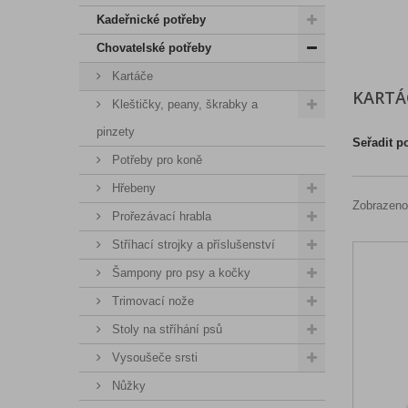
Kadeřnické potřeby
Chovatelské potřeby
Kartáče
KART
Kleštičky, peany, škrabky a
pinzety
Seřadit p
Potřeby pro koně
Hřebeny
Zobrazeno
Prořezávací hrabla
Stříhací strojky a příslušenství
Šampony pro psy a kočky
Trimovací nože
Stoly na stříhání psů
Vysoušeče srsti
Nůžky