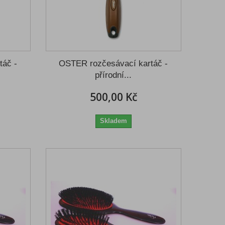
táč -
OSTER rozčesávací kartáč -
přírodní...
500,00 Kč
Skladem