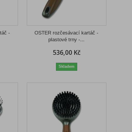
táč -
OSTER rozčesávací kartáč -
plastové trny -...
536,00 Kč
Skladem