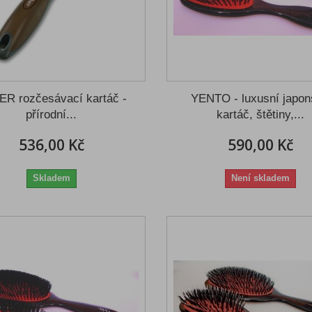
R rozčesávací kartáč -
YENTO - luxusní japo
přírodní...
kartáč, štětiny,...
536,00 Kč
590,00 Kč
Skladem
Není skladem