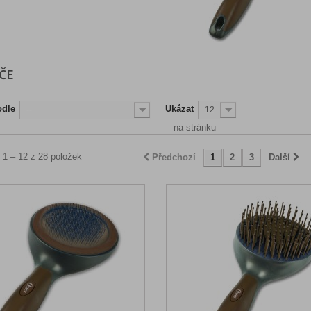
ÁČE
odle
Ukázat
--
12
na stránku
 1 – 12 z 28 položek
Předchozí
1
2
3
Další