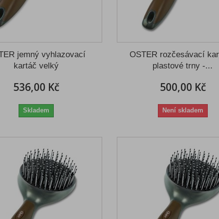
ER jemný vyhlazovací
OSTER rozčesávací kar
kartáč velký
plastové trny -...
536,00 Kč
500,00 Kč
Skladem
Není skladem